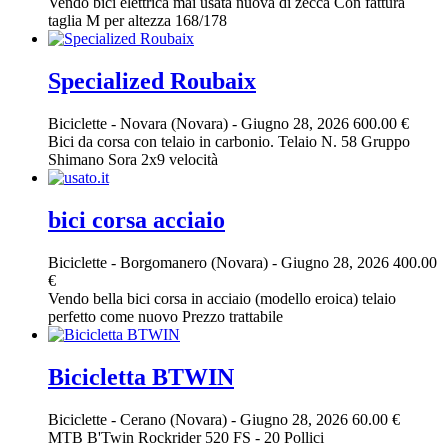
Vendo bici elettrica mai usata nuova di zecca Con fattura
taglia M per altezza 168/178
Specialized Roubaix
Biciclette
-
Novara (Novara)
-
Giugno 28, 2026
600.00 €
Bici da corsa con telaio in carbonio. Telaio N. 58 Gruppo
Shimano Sora 2x9 velocità
bici corsa acciaio
Biciclette
-
Borgomanero (Novara)
-
Giugno 28, 2026
400.00
€
Vendo bella bici corsa in acciaio (modello eroica) telaio
perfetto come nuovo Prezzo trattabile
Bicicletta BTWIN
Biciclette
-
Cerano (Novara)
-
Giugno 28, 2026
60.00 €
MTB B'Twin Rockrider 520 FS - 20 Pollici