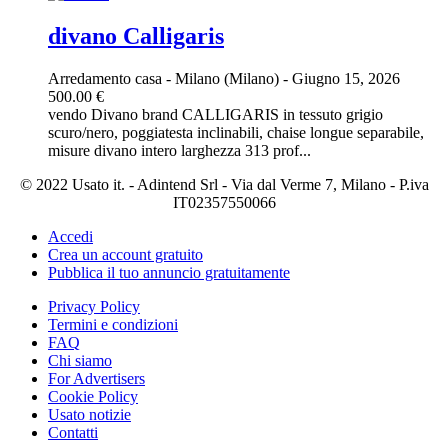
divano Calligaris
Arredamento casa
-
Milano (Milano)
-
Giugno 15, 2026
500.00 €
vendo Divano brand CALLIGARIS in tessuto grigio
scuro/nero, poggiatesta inclinabili, chaise longue separabile,
misure divano intero larghezza 313 prof...
© 2022 Usato it. - Adintend Srl - Via dal Verme 7, Milano - P.iva
IT02357550066
Accedi
Crea un account gratuito
Pubblica il tuo annuncio gratuitamente
Privacy Policy
Termini e condizioni
FAQ
Chi siamo
For Advertisers
Cookie Policy
Usato notizie
Contatti