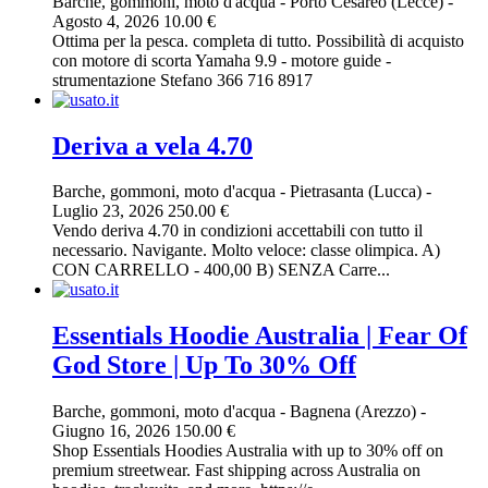
Barche, gommoni, moto d'acqua
-
Porto Cesareo (Lecce)
-
Agosto 4, 2026
10.00 €
Ottima per la pesca. completa di tutto. Possibilità di acquisto
con motore di scorta Yamaha 9.9 - motore guide -
strumentazione Stefano 366 716 8917
Deriva a vela 4.70
Barche, gommoni, moto d'acqua
-
Pietrasanta (Lucca)
-
Luglio 23, 2026
250.00 €
Vendo deriva 4.70 in condizioni accettabili con tutto il
necessario. Navigante. Molto veloce: classe olimpica. A)
CON CARRELLO - 400,00 B) SENZA Carre...
Essentials Hoodie Australia | Fear Of
God Store | Up To 30% Off
Barche, gommoni, moto d'acqua
-
Bagnena (Arezzo)
-
Giugno 16, 2026
150.00 €
Shop Essentials Hoodies Australia with up to 30% off on
premium streetwear. Fast shipping across Australia on