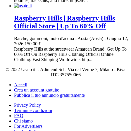
hoodies, tracksuits, and more. https://e...
Raspberry Hills | Raspberry Hills
Official Store | Up To 60% Off
Barche, gommoni, moto d'acqua
-
Aosta (Aosta)
-
Giugno 12,
2026
150.00 €
Raspberry Hills at the streetwear Amarcan Brand. Get Up To
60% Off On Raspberry Hills Clothing Official Online
Clothing. Fast Shipping Worldwide. http...
© 2022 Usato it. - Adintend Srl - Via dal Verme 7, Milano - P.iva
IT02357550066
Accedi
Crea un account gratuito
Pubblica il tuo annuncio gratuitamente
Privacy Policy
Termini e condizioni
FAQ
Chi siamo
For Advertisers