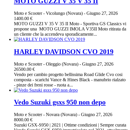
MOTO GUZZI V 35 V 35 II
Moto e Scooter
-
Vicolungo (Novara)
-
Giugno 27, 2026
1400.00 €
MOTO GUZZI V 35 V 35 II Moto - Sportiva GS Classics vi
propone una MOTO GUZZI IMOLA V35II Moto ritirata da
un cliente che la accendeva sporadicamente...
HARLEY DAVIDSON CVO 2019
Moto e Scooter
-
Oleggio (Novara)
-
Giugno 27, 2026
26500.00 €
Vendo per cambio progetto bellissima Road Glide Cvo cosi
composta - scarichi Vance & Hines Black - manubrio rialzato
- pinze dei freni rosse - ruota a...
Vedo Suzuki gsxs 950 non depo
Moto e Scooter
-
Novara (Novara)
-
Giugno 27, 2026
8000.00 €
Suzuki GSX-S950 | 2021 | Ottime condizioni | Sempre curata